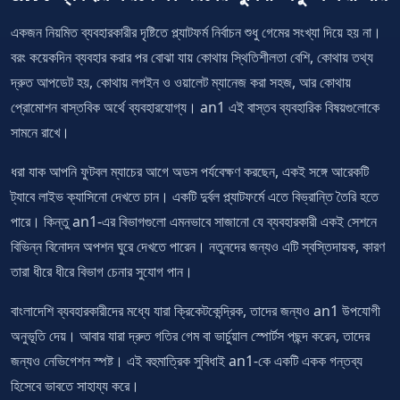
একজন নিয়মিত ব্যবহারকারীর দৃষ্টিতে প্ল্যাটফর্ম নির্বাচন শুধু গেমের সংখ্যা দিয়ে হয় না।
বরং কয়েকদিন ব্যবহার করার পর বোঝা যায় কোথায় স্থিতিশীলতা বেশি, কোথায় তথ্য
দ্রুত আপডেট হয়, কোথায় লগইন ও ওয়ালেট ম্যানেজ করা সহজ, আর কোথায়
প্রোমোশন বাস্তবিক অর্থে ব্যবহারযোগ্য। an1 এই বাস্তব ব্যবহারিক বিষয়গুলোকে
সামনে রাখে।
ধরা যাক আপনি ফুটবল ম্যাচের আগে অডস পর্যবেক্ষণ করছেন, একই সঙ্গে আরেকটি
ট্যাবে লাইভ ক্যাসিনো দেখতে চান। একটি দুর্বল প্ল্যাটফর্মে এতে বিভ্রান্তি তৈরি হতে
পারে। কিন্তু an1-এর বিভাগগুলো এমনভাবে সাজানো যে ব্যবহারকারী একই সেশনে
বিভিন্ন বিনোদন অপশন ঘুরে দেখতে পারেন। নতুনদের জন্যও এটি স্বস্তিদায়ক, কারণ
তারা ধীরে ধীরে বিভাগ চেনার সুযোগ পান।
বাংলাদেশি ব্যবহারকারীদের মধ্যে যারা ক্রিকেটকেন্দ্রিক, তাদের জন্যও an1 উপযোগী
অনুভূতি দেয়। আবার যারা দ্রুত গতির গেম বা ভার্চুয়াল স্পোর্টস পছন্দ করেন, তাদের
জন্যও নেভিগেশন স্পষ্ট। এই বহুমাত্রিক সুবিধাই an1-কে একটি একক গন্তব্য
হিসেবে ভাবতে সাহায্য করে।