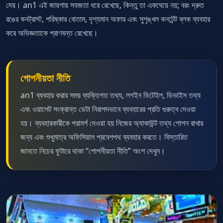
দেয়। an1 এই জায়গায় সহজতা ধরে রেখেছে, কিন্তু তা একঘেয়ে নয়; বরং দ্রুত
রঙের কনট্রাস্ট, পরিষ্কার বোতাম, দৃশ্যমান অফার এবং সুশৃঙ্খল কনটেন্ট ব্লক ব্যবহার
করে অভিজ্ঞতাকে প্রাণবন্ত রেখেছে।
গোপনীয়তা নীতি
an1 ব্যবহার করার সময় ব্যক্তিগত তথ্য, লগইন ডিটেইল, ডিভাইস তথ্য
এবং ওয়ালেট সংক্রান্ত ডেটা নিরাপদভাবে ব্যবহারের প্রতি গুরুত্ব দেওয়া
হয়। ব্যবহারকারীকে পরামর্শ দেওয়া হয় নিজের অ্যাকাউন্ট তথ্য গোপন রাখার
জন্য এবং শুধুমাত্র অফিসিয়াল প্রবেশপথ ব্যবহার করতে। বিস্তারিত
জানতে নিচের ফুটারে থাকা “গোপনীয়তা নীতি” অংশ দেখুন।