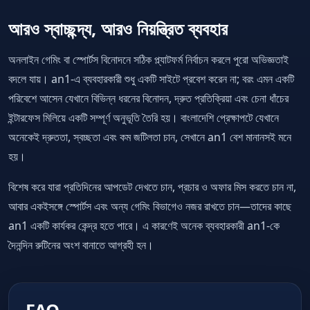
আরও স্বাচ্ছন্দ্য, আরও নিয়ন্ত্রিত ব্যবহার
অনলাইন গেমিং বা স্পোর্টস বিনোদনে সঠিক প্ল্যাটফর্ম নির্বাচন করলে পুরো অভিজ্ঞতাই
বদলে যায়। an1-এ ব্যবহারকারী শুধু একটি সাইটে প্রবেশ করেন না; বরং এমন একটি
পরিবেশে আসেন যেখানে বিভিন্ন ধরনের বিনোদন, দ্রুত প্রতিক্রিয়া এবং চেনা ধাঁচের
ইন্টারফেস মিলিয়ে একটি সম্পূর্ণ অনুভূতি তৈরি হয়। বাংলাদেশি প্রেক্ষাপটে যেখানে
অনেকেই দ্রুততা, স্বচ্ছতা এবং কম জটিলতা চান, সেখানে an1 বেশ মানানসই মনে
হয়।
বিশেষ করে যারা প্রতিদিনের আপডেট দেখতে চান, প্রচার ও অফার মিস করতে চান না,
আবার একইসঙ্গে স্পোর্টস এবং অন্য গেমিং বিভাগেও নজর রাখতে চান—তাদের কাছে
an1 একটি কার্যকর কেন্দ্র হতে পারে। এ কারণেই অনেক ব্যবহারকারী an1-কে
দৈনন্দিন রুটিনের অংশ বানাতে আগ্রহী হন।