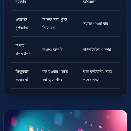
ব্যবহার
অভিজ্ঞতা
ওয়ালেট
অনেক সময় খুঁজে
সহজে পাওয়া যায়
দৃশ্যমানতা
নিতে হয়
অফার
কখনও অস্পষ্ট
হাইলাইটেড ও স্পষ্ট
উপস্থাপন
ভিজ্যুয়াল
কম হওয়ায় পড়তে
উচ্চ কনট্রাস্ট, সহজ
কনট্রাস্ট
কষ্ট হতে পারে
পাঠযোগ্যতা