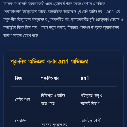
অনেক বাংলাদেশি ব্যবহারকারী এমন প্ল্যাটফর্ম পছন্দ করেন যেখানে একদিকে
প্রোমোশনাল উত্তেজনা আছে, অন্যদিকে ইন্টারফেস খুব বেশি জটিল নয়। an1-এর
হলুদ-নীল ভিজ্যুয়াল কনট্রাস্ট শুধু আকর্ষণীয় নয়, ব্যবহারকারীর দৃষ্টি গুরুত্বপূর্ণ বোতাম ও
কনটেন্টের দিকে নিয়ে যায়। ফলে নতুন অফার, ফিচারড সেকশন বা দ্রুত অ্যাকশনের
জায়গা সহজে চোখে পড়ে।
প্রচলিত অভিজ্ঞতা বনাম an1 অভিজ্ঞতা
বিষয়
প্রচলিত ধারা
an1
বিক্ষিপ্ত ও জটিল
পরিষ্কার মেনু ও
নেভিগেশন
হতে পারে
সরাসরি বিভাগ
মোবাইল
মোবাইল-ফার্স্ট
সবসময় স্বচ্ছন্দ নয়