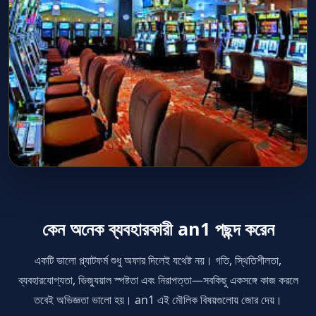
কেন অনেক ব্যবহারকারী an1 পছন্দ করেন
একটি ভালো প্ল্যাটফর্ম শুধু অফার দিলেই যথেষ্ট নয়। গতি, স্থিতিশীলতা,
ব্যবহারযোগ্যতা, ভিজ্যুয়াল স্পষ্টতা এবং নিরাপত্তা—সবকিছু একসঙ্গে কাজ করলে
তবেই অভিজ্ঞতা ভালো হয়। an1 এই মৌলিক বিষয়গুলোয় জোর দেয়।