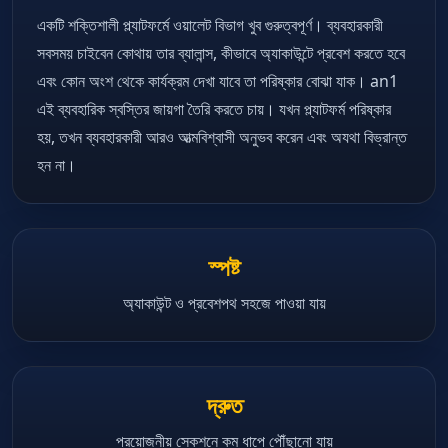
একটি শক্তিশালী প্ল্যাটফর্মে ওয়ালেট বিভাগ খুব গুরুত্বপূর্ণ। ব্যবহারকারী
সবসময় চাইবেন কোথায় তার ব্যালান্স, কীভাবে অ্যাকাউন্টে প্রবেশ করতে হবে
এবং কোন অংশ থেকে কার্যক্রম দেখা যাবে তা পরিষ্কার বোঝা যাক। an1
এই ব্যবহারিক স্বস্তির জায়গা তৈরি করতে চায়। যখন প্ল্যাটফর্ম পরিষ্কার
হয়, তখন ব্যবহারকারী আরও আত্মবিশ্বাসী অনুভব করেন এবং অযথা বিভ্রান্ত
হন না।
স্পষ্ট
অ্যাকাউন্ট ও প্রবেশপথ সহজে পাওয়া যায়
দ্রুত
প্রয়োজনীয় সেকশনে কম ধাপে পৌঁছানো যায়