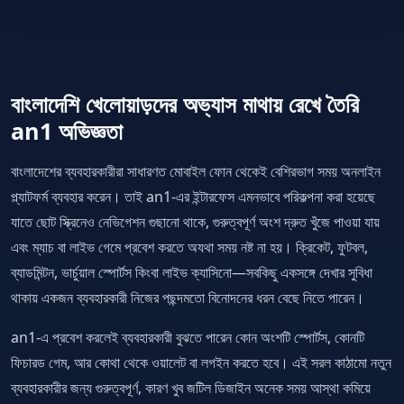
বাংলাদেশি খেলোয়াড়দের অভ্যাস মাথায় রেখে তৈরি
an1 অভিজ্ঞতা
বাংলাদেশের ব্যবহারকারীরা সাধারণত মোবাইল ফোন থেকেই বেশিরভাগ সময় অনলাইন
প্ল্যাটফর্ম ব্যবহার করেন। তাই an1-এর ইন্টারফেস এমনভাবে পরিকল্পনা করা হয়েছে
যাতে ছোট স্ক্রিনেও নেভিগেশন গুছানো থাকে, গুরুত্বপূর্ণ অংশ দ্রুত খুঁজে পাওয়া যায়
এবং ম্যাচ বা লাইভ গেমে প্রবেশ করতে অযথা সময় নষ্ট না হয়। ক্রিকেট, ফুটবল,
ব্যাডমিন্টন, ভার্চুয়াল স্পোর্টস কিংবা লাইভ ক্যাসিনো—সবকিছু একসঙ্গে দেখার সুবিধা
থাকায় একজন ব্যবহারকারী নিজের পছন্দমতো বিনোদনের ধরন বেছে নিতে পারেন।
an1-এ প্রবেশ করলেই ব্যবহারকারী বুঝতে পারেন কোন অংশটি স্পোর্টস, কোনটি
ফিচারড গেম, আর কোথা থেকে ওয়ালেট বা লগইন করতে হবে। এই সরল কাঠামো নতুন
ব্যবহারকারীর জন্য গুরুত্বপূর্ণ, কারণ খুব জটিল ডিজাইন অনেক সময় আস্থা কমিয়ে